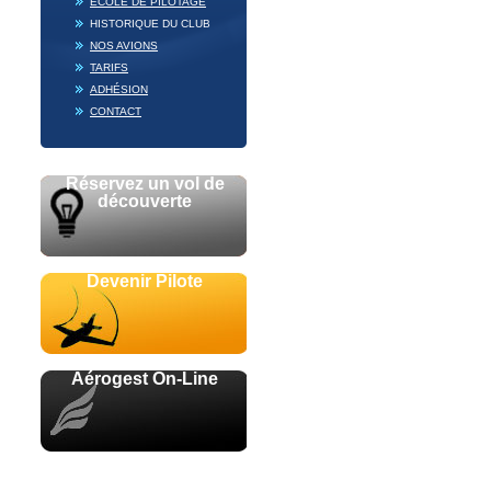
ECOLE DE PILOTAGE
HISTORIQUE DU CLUB
NOS AVIONS
TARIFS
ADHÉSION
CONTACT
Réservez un vol de
découverte
Devenir Pilote
Aérogest On-Line
Avec le soutien de