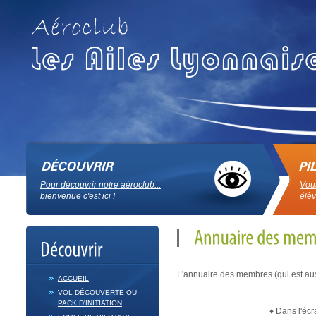
Pour découvrir notre aéroclub...
Vous
bienvenue c'est ici !
élèv
L'annuaire des membres (qui est aus
ACCUEIL
VOL DÉCOUVERTE OU
PACK D'INITIATION
♦ Dans l'écr