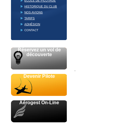
ECOLE DE PILOTAGE
HISTORIQUE DU CLUB
NOS AVIONS
TARIFS
ADHÉSION
CONTACT
Réservez un vol de
découverte
Devenir Pilote
Aérogest On-Line
Avec le soutien de