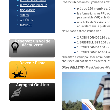
ECOLE DE PILOTAGE
L'Aéroclub des Ailes Lyonnaises c'es
HISTORIQUE DU CLUB
près de
190 membres
, 
NOS AVIONS
les formations au
PPL
o
TARIFS
pas variable (
VP
) et le G
ADHÉSION
une flotte de
5 avions
do
CONTACT
équivalent sur la platef
Notre flotte est constituée de :
2 ROBIN
DR400 120 cv
Réservez un vol de
1
BRISTELL B23 100 c
découverte
1 ROBIN
DR400 160 cv
1 ROBIN
DR401-160A
a
N'hésitez à venir pousser notre porte
chaussée du bâtiment des aéroclub
Devenir Pilote
Gilles PELLENZ
- Président des Ail
Aérogest On-Line
Avec le soutien de