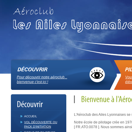
Pour découvrir notre aéroclub...
Vous
bienvenue c'est ici !
élèv
L'Aéroclub des Ailes Lyonnaises se s
ACCUEIL
Notre école de pilotage crée en 197
VOL DÉCOUVERTE OU
PACK D'INITIATION
[ FR.ATO.0078 ]. Nous sommes ainsi