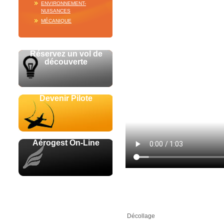
ENVIRONNEMENT-
NUISANCES
MÉCANIQUE
Réservez un vol de
découverte
Devenir Pilote
Aérogest On-Line
Avec le soutien de
Décollage